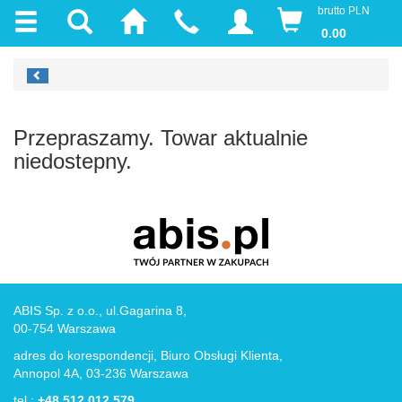
brutto PLN
0.00
Przepraszamy. Towar aktualnie
niedostepny.
ABIS Sp. z o.o., ul.Gagarina 8,
00-754 Warszawa
adres do korespondencji, Biuro Obsługi Klienta,
Annopol 4A, 03-236 Warszawa
tel.:
+48 512 012 579