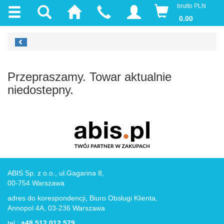
brutto PLN
0.00
Przepraszamy. Towar aktualnie
niedostepny.
ABIS Sp. z o.o., ul.Gagarina 8,
00-754 Warszawa
adres do korespondencji, Biuro Obsługi Klienta,
Annopol 4A, 03-236 Warszawa
tel.:
+48 512 012 579