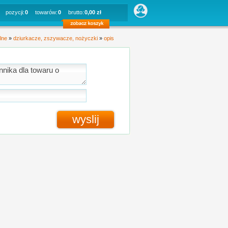
pozycji:
0
towarów:
0
brutto:
0,00 zł
lne
»
dziurkacze, zszywacze, nożyczki
»
opis