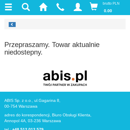
brutto PLN
0.00
Przepraszamy. Towar aktualnie
niedostepny.
ABIS Sp. z o.o., ul.Gagarina 8,
00-754 Warszawa
adres do korespondencji, Biuro Obsługi Klienta,
Annopol 4A, 03-236 Warszawa
tel.:
+48 512 012 579