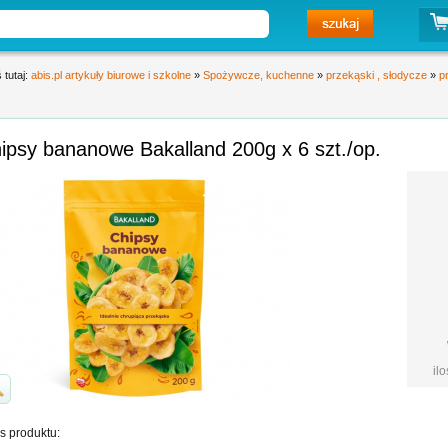
 tutaj:
abis.pl artykuły biurowe i szkolne
»
Spożywcze, kuchenne
»
przekąski , słodycze
»
p
ipsy bananowe Bakalland 200g x 6 szt./op.
il
s produktu: