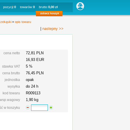
pozycji:
0
towarów:
0
brutto:
0,00 zł
rzekąski
»
opis towaru
|
nastepny >>
72,81 PLN
cena netto
16,93 EUR
5 %
stawka VAT
76,45
PLN
cena brutto
opak
jednostka
do 24 h
wysyłka
R009113
kod towaru
1,90 kg
wsp.wagowy
ość w koszyku