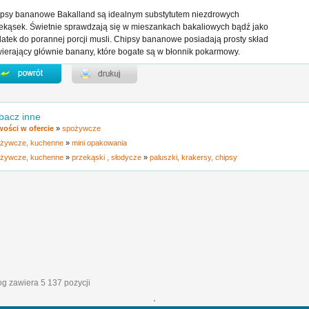
psy bananowe Bakalland są idealnym substytutem niezdrowych
ekąsek. Świetnie sprawdzają się w mieszankach bakaliowych bądź jako
atek do porannej porcji musli. Chipsy bananowe posiadają prosty skład
ierający głównie banany, które bogate są w błonnik pokarmowy.
bacz inne
ości w ofercie
»
spożywcze
żywcze, kuchenne
»
mini opakowania
żywcze, kuchenne
»
przekąski , słodycze
»
paluszki, krakersy, chipsy
log zawiera 5 137 pozycji
'