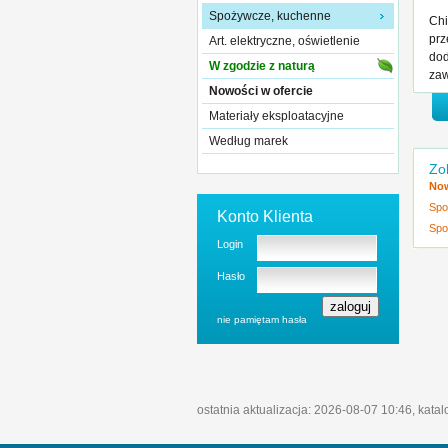
Spożywcze, kuchenne
Chi
prz
Art. elektryczne, oświetlenie
dod
W zgodzie z naturą
zaw
Nowości w ofercie
Materiały eksploatacyjne
Według marek
Zo
Now
Spo
Konto Klienta
Spo
Login
Hasło
nie pamiętam hasła
ostatnia aktualizacja: 2026-08-07 10:46, kata