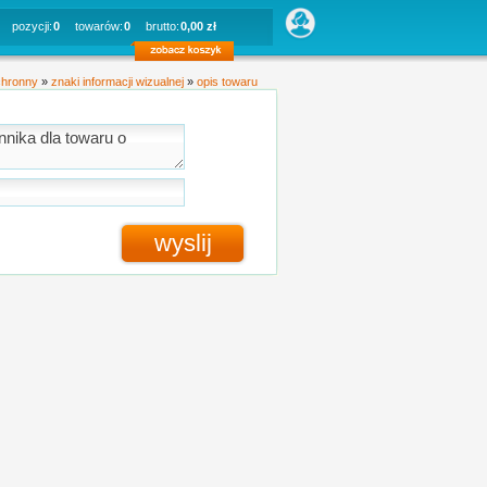
pozycji:
0
towarów:
0
brutto:
0,00 zł
chronny
»
znaki informacji wizualnej
»
opis towaru