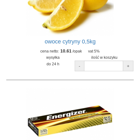
owoce cytryny 0,5kg
10.61
cena netto:
/opak
vat 5%
wysyłka
ilość w koszyku
do 24 h
-
+