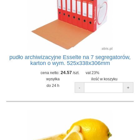
pudło archiwizacyjne Esselte na 7 segregatorów,
karton o wym. 525x338x306mm
24.57
cena netto:
/szt.
vat 23%
wysyłka
ilość w koszyku
do 24 h
-
+