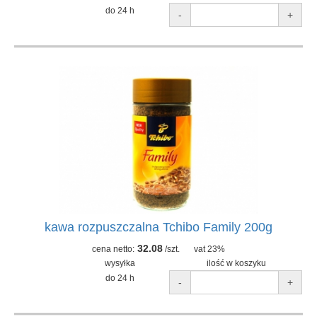
do 24 h
-
+
kawa rozpuszczalna Tchibo Family 200g
32.08
cena netto:
/szt.
vat 23%
wysyłka
ilość w koszyku
do 24 h
-
+