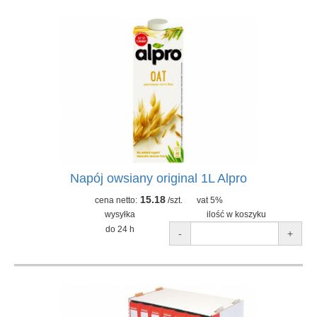
Napój owsiany original 1L Alpro
15.18
cena netto:
/szt.
vat 5%
wysyłka
ilość w koszyku
do 24 h
-
+