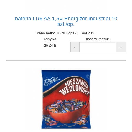
bateria LR6 AA 1,5V Energizer Industrial 10
szt./op.
16.50
cena netto:
/opak
vat 23%
wysyłka
ilość w koszyku
do 24 h
-
+