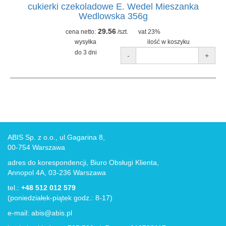
cukierki czekoladowe E. Wedel Mieszanka
Wedlowska 356g
29.56
cena netto:
/szt.
vat 23%
wysyłka
ilość w koszyku
do 3 dni
-
+
ABIS Sp. z o.o., ul.Gagarina 8,
00-754 Warszawa
adres do korespondencji, Biuro Obsługi Klienta,
Annopol 4A, 03-236 Warszawa
tel.:
+48 512 012 579
(poniedziałek-piątek godz.: 8-17)
e-mail:
abis@abis.pl