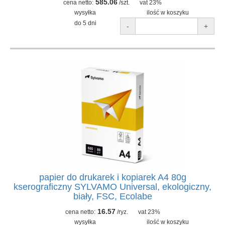
585.06
cena netto:
/szt.
vat 23%
wysyłka
ilość w koszyku
do 5 dni
-
+
papier do drukarek i kopiarek A4 80g
kserograficzny SYLVAMO Universal, ekologiczny,
biały, FSC, Ecolabe
16.57
cena netto:
/ryz.
vat 23%
wysyłka
ilość w koszyku